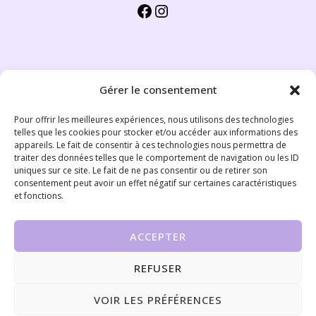
Gérer le consentement
NOS DISPONIBILITÉS
Pour offrir les meilleures expériences, nous utilisons des technologies
telles que les cookies pour stocker et/ou accéder aux informations des
Rendez-vous
appareils. Le fait de consentir à ces technologies nous permettra de
traiter des données telles que le comportement de navigation ou les ID
Du lundi au vendredi : 9h00—17h00
uniques sur ce site. Le fait de ne pas consentir ou de retirer son
consentement peut avoir un effet négatif sur certaines caractéristiques
Contact
et fonctions.
07 56 80 45 42
Prendre rendez-vous
ACCEPTER
REFUSER
Copyright © 2026 Harmonie Energies - soins
VOIR LES PRÉFÉRENCES
énergétiques à Barcelonnette -
Mentions Légales