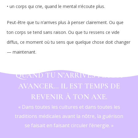
• un corps qui crie, quand le mental n’écoute plus.
Peut-être que tu n’arrives plus à penser clairement. Ou que
ton corps se tend sans raison. Ou que tu ressens ce vide
diffus, ce moment où tu sens que quelque chose doit changer
— maintenant.
QUAND TU N’ARRIVES PLUS À
AVANCER… IL EST TEMPS DE
REVENIR À TON AXE.
« Dans toutes les cultures et dans toutes les
traditions médicales avant la nôtre, la guérison
se faisait en faisant circuler l’énergie. »