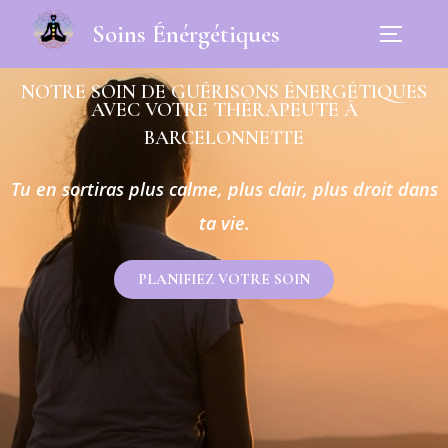
Soins Énérgétiques
NOTRE SOIN DE GUÉRISONS ÉNERGÉTIQUES
AVEC VOTRE THÉRAPEUTE À
BARCELONNETTE
Tu en sortiras plus calme, plus clair, plus droit dans
ta vie.
PLANIFIEZ VOTRE SOIN