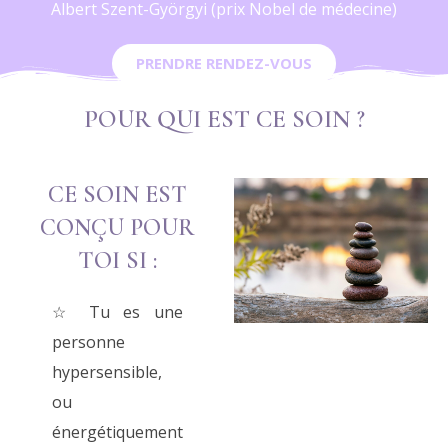
Albert Szent-Györgyi (prix Nobel de médecine)
PRENDRE RENDEZ-VOUS
POUR QUI EST CE SOIN ?
CE SOIN EST
CONÇU POUR
TOI SI :
☆ Tu es une
personne
hypersensible,
ou
énergétiquement